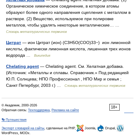
Органическое химическое соединение, в котором атомы
образуют более одного направления сцепления с металлом в
растворе. (2) Вещество, используемое при полировке
металлов, чтобы удалять некоторые металлические… …
Словарь металлургических терминов
Цитрат
— ион Цитрат (ион) (C3H5O(COO)33−) ион лимонной
кислоты, фактически лимонная кислота, лишенная трех ионов
водорода …
Википедия
Сhelating agent
— Сhelating agent. См. Хелатная добавка.
(Источник: «Металлы и сплавы. Справочник.» Под редакцией
Ю.П. Солнцева; НПО Профессионал , НПО Мир и семья ;
Санкт Петербург, 2003 г.) …
Словарь металлургических терминов
© Академик, 2000-2026
18+
Обратная связь:
Техподдержка
,
Реклама на сайте
👣 Путешествия
Экспорт словарей на сайты
, сделанные на PHP,
Joomla,
Drupal,
WordPress, MODx.